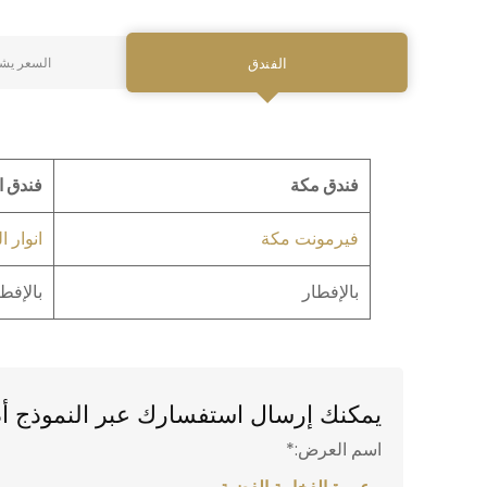
الفندق
السعر يش
فندق مكة
فندق ا
فيرمونت مكة
انوار ا
بالإفطار
بالإفط
يمكنك إرسال استفسارك عبر النموذج أدن
اسم العرض:
*