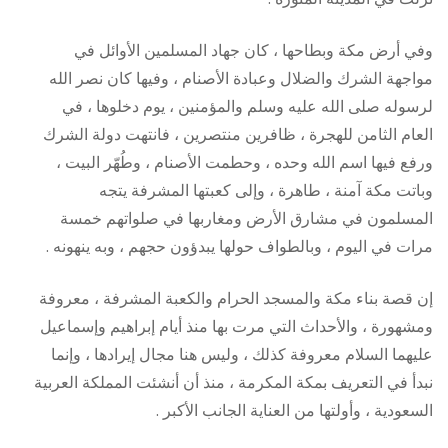
وفي أرض مكة وبطاحها ، كان جهاد المسلمين الأوائل في
مواجهة الشرك والضلال وعبادة الأصنام ، وفيها كان نصر الله
لرسوله صلى الله عليه وسلم والمؤمنين ، يوم دخلوها ، في
العام الثامن للهجرة ، ظافرين منتصرين ، فانتهت دولة الشرك
ورفع فيها اسم الله وحده ، وحطمت الأصنام ، وطُهّر البيت ،
وباتت مكة آمنة ، طاهرة ، وإلى كعبتها المشرفة يتجه
المسلمون في مشارق الأرض ومغاربها في صلواتهم خمسة
مرات في اليوم ، وبالطواف حولها يبدؤون حجهم ، وبه ينهونه .
إن قصة بناء مكة والمسجد الحرام والكعبة المشرفة ، معروفة
ومشهورة ، والأحداث التي مرت بها منذ أيام إبراهيم وإسماعيل
عليهما السلام معروفة كذلك ، وليس هنا مجال إيرادها ، وإنما
نبدأ في التعريف بمكة المكرمة ، منذ أن أنشئت المملكة العربية
السعودية ، وأولتها من العناية الجانب الأكبر .