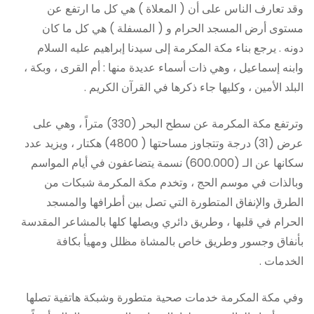
وقد تعارف الناس على أن ( المعلاة ) هي كل ما ارتفع عن
مستوى أرض المسجد الحرام و ( المسفلة ) هي كل ما كان
دونه . يرجع بناء مكة المكرمة إلى سيدنا إبراهيم عليه السلام
وابنه إسماعيل ، وهي ذات أسماء عديدة منها : أم القرى ، وبكة ،
البلد الأمين ، وكليها جاء ذكرها في القرآن الكريم .
وترتفع مكة المكرمة عن سطح البحر (330) متراً ، وهي على
عرض (31) درجة وتتجاوز مساحتها ( 4800) هكتار ، ويزيد عدد
سكانها عن الـ (600.000) نسمة يتضاعفون في أيام المواسم
وبالذات في موسم الحج ، وتخدم مكة المكرمة شبكات من
الطرق والإنفاق المتطورة التي تصل بين أطرافها والمسجد
الحرام في قلبها ، وطريق دائري ويصلها كلها بالمشاعر المقدسة
بأنفاق وجسور وطريق خاص بالمشاة مظلل ومهيأ بكافة
الخدمات .
وفي مكة المكرمة خدمات صحية متطورة وشبكة هاتفية تصلها