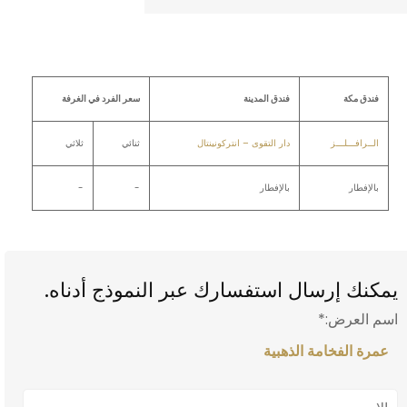
فندق مكة
فندق المدينة
سعر الفرد في الغرفة
الــرافـــلـــز
دار التقوى – انتركونينتال
ثنائي
ثلاثي
بالإفطار
بالإفطار
-
-
يمكنك إرسال استفسارك عبر النموذج أدناه.
اسم العرض:
*